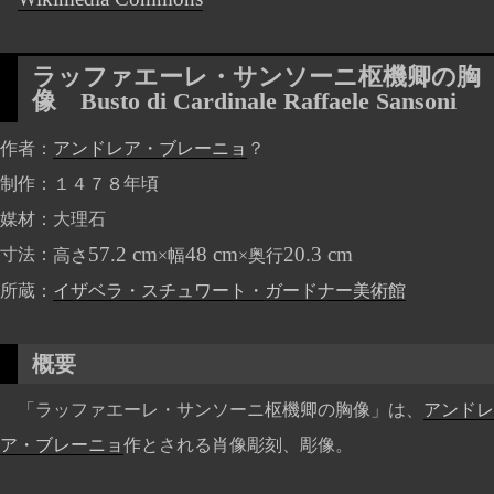
ラッファエーレ・サンソーニ枢機卿の胸
像
Busto di Cardinale Raffaele Sansoni
作者
アンドレア・ブレーニョ
？
制作
１４７８年頃
媒材
大理石
57.2 cm
48 cm
20.3 cm
寸法
高さ
×幅
×奥行
所蔵
イザベラ・スチュワート・ガードナー美術館
概要
「ラッファエーレ・サンソーニ枢機卿の胸像」は、
アンドレ
ア・ブレーニョ
作とされる肖像彫刻、彫像。