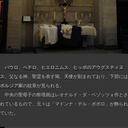
パウロ
、
ペテロ
、
ヒエロニムス
、
ヒッポのアウグスティヌ
ス
、父なる神、聖霊を表す鳩、
天使
が刻まれており、下部には
ボルジア家
の紋章が見られる。
中央の聖母子の祭壇画はレオナルド・ダ・ベゾッツォ作とさ
れているもので、元々は「マドンナ・デル・ポポロ」が飾られ
ていた。