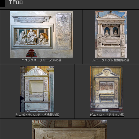
作品
ニコラウス・クザーヌスの墓
ルイ・ダルブレ枢機卿の墓
ヤコポ・テバルディ枢機卿の墓
ピエトロ・リアリオの墓