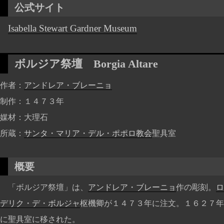
公式サイト
Isabella Stewart Gardner Museum
ボルジア祭壇
Borgia Altare
作者
アンドレア・ブレーニョ
制作
１４７３年
媒材
大理石
所蔵
サンタ・マリア・デル・ポポロ教会
聖具室
概要
「ボルジア祭壇」は、
アンドレア・ブレーニョ
作の彫刻。
ロ
デリク・デ・ボルジャ
枢機卿が１４７３年に注文。１６２７年
に聖具室に移された。