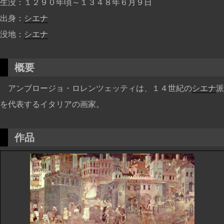
生没
１２９０年頃～１３４８年６月９日
出身
シエナ
没地
シエナ
概要
アンブロージョ・ロレンツェッティは、１４世紀の
シエナ
派
を代表するイタリアの画家。
作品