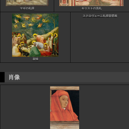
マギの礼拝
キリストの洗礼
スクロヴェーニ礼拝堂壁画
哀悼
肖像