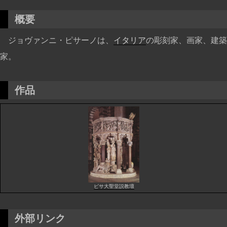
概要
ジョヴァンニ・ピサーノは、
イタリア
の彫刻家、画家、建築
家。
作品
ピサ大聖堂説教壇
外部リンク