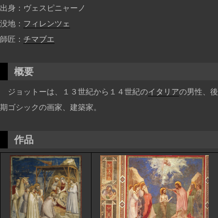
出身
ヴェスピニャーノ
没地
フィレンツェ
師匠
チマブエ
概要
ジョットーは、１３世紀から１４世紀の
イタリア
の男性、後
期ゴシックの画家、建築家。
作品