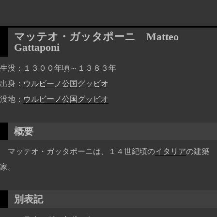
マッテオ・ガッタポーニ
Matteo
Gattaponi
生没
１３００年頃～１３８３年
出身
ウルビーノ公国
グッビオ
没地
ウルビーノ公国
グッビオ
概要
マッテオ・ガッタポーニは、１４世紀頃の
イタリア
の建築
家。
別表記