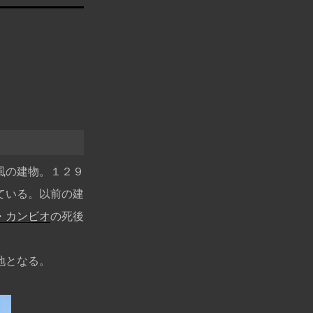
風の建物。１２９
ている。以前の建
・カンビオ
の死後
。
地となる。