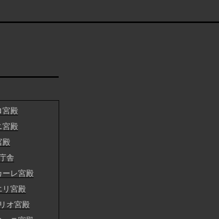
ロ宮殿
ニ宮殿
宮殿
庁舎
カーレ宮殿
エリ宮殿
リオ宮殿