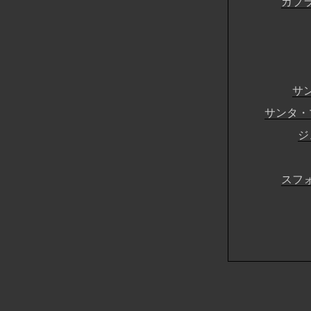
カプ
サ
サンタ・
ジ
スフ