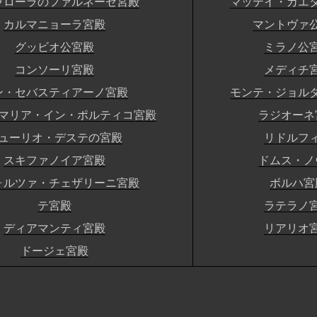
ラローラのファルネーゼ宮殿
マッテイ・カエ
カルマニョーラ宮殿
マントヴァ
グッビオ公宮殿
ミラノ公
コンソーリ宮殿
メディチ
ン・セバスティアーノ宮殿
モンテ・ジョル
マリア・イン・ポルティコ宮殿
ラジオーネ
ューリオ・デステの宮殿
リドルフ
スキファノイア宮殿
ドムス・ノ
ォルツァ・チェザリーニ宮殿
ボルハ宮
テ宮殿
ラテラノ
ディアマンティ宮殿
リアリオ
ドージェ宮殿