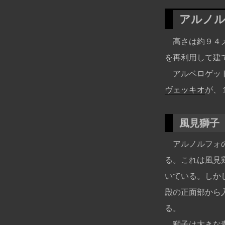
アルノ
高さは約９４メ
を再利用して建
アルベロゲット
ヴェッキオ
が、
風見獅子
アルノルフォの
る。これは風見
いている。しか
殿の正面部から
る。
獅子は大きな青