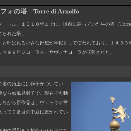
ルフォの塔
Torre di Arnolfo
Torre
ートル。１３１０年までに、以前に建っていた牛の塔（
てられた塔。
と呼ばれる小さな部屋が牢獄として使われており、１４３３
１４９８年
ジローラモ・サヴォナローラ
が収監された。
塔の頂上には獅子がついてい
鶏ならぬ風見獅子で、現在でも動
しながら原作品は、ヴェッキオ宮
入って２番目の中庭に置かれてい
銅の浮彫を２枚合わせた形にな