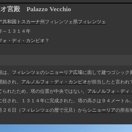
キオ宮殿
Palazzo Vecchio
ア共和国
トスカーナ
州フィレンツェ県
フィレンツェ
年～１３１４年
フォ・ディ・カンビオ
？
殿は、
フィレンツェ
の
シニョーリア広場
に面して建つゴシック
開始され、
アルノルフォ・ディ・カンビオ
が担当したと言われ
てられたため、塔の位置が中央ではない。
アルノルフォ・ディ
に任され、１３１４年に完成された。塔の高さは９４メートル
月２６日（
フィレンツェ
の暦で元旦）から
シニョーリア
の所在