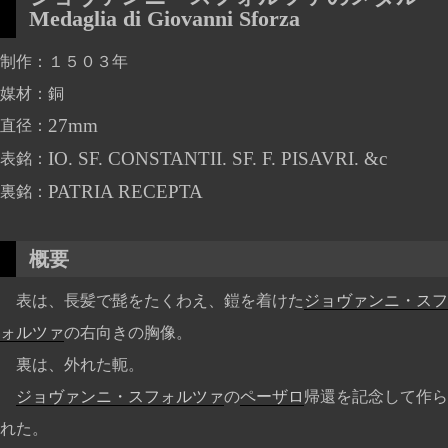
Medaglia di Giovanni Sforza
制作
１５０３年
媒材
銅
27mm
直径
IO. SF. CONSTANTII. SF. F. PISAVRI. &c
表銘
PATRIA RECEPTA
裏銘
概要
表は、長髪で髭をたくわえ、鎧を着けた
ジョヴァンニ・スフ
ォルツァ
の右向きの胸像。
裏は、外れた軛。
ジョヴァンニ・スフォルツァ
の
ペーザロ
帰還を記念して作ら
れた。