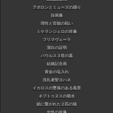
アポロンとミューズの踊り
自画像
理性と官能の戦い
ミケランジェロの肖像
プリマヴェーラ
潔白の証明
パウルス３世の墓
結婚記念画
黄金の塩入れ
洗礼者聖ヨハネ
イカロスの墜落のある風景
ネプトゥヌスの噴水
鎖に繋がれた２匹の猿
女性の肖像