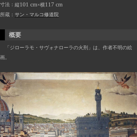
101 cm
117 cm
寸法
縦
×横
所蔵
サン・マルコ修道院
概要
「ジローラモ・サヴォナローラの火刑」は、作者不明の絵
画。