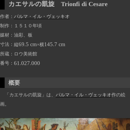
カエサルの凱旋
Trionfi di Cesare
作者
パルマ・イル・ヴェッキオ
制作
１５１０年頃
媒材
油彩、板
69.5 cm
145.7 cm
寸法
縦
×横
所蔵
ロウ美術館
61.027.000
番号
概要
「カエサルの凱旋」は、
パルマ・イル・ヴェッキオ
作の絵
画。