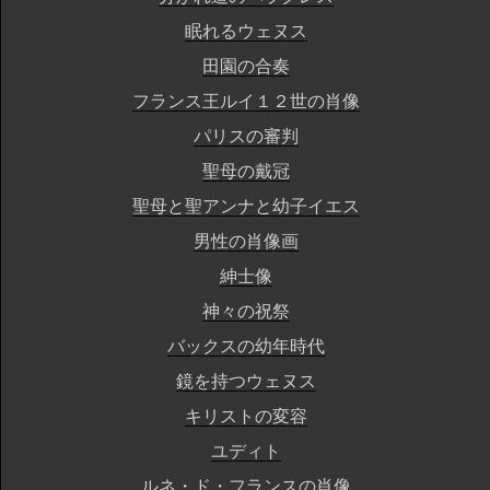
眠れるウェヌス
田園の合奏
フランス王ルイ１２世の肖像
パリスの審判
聖母の戴冠
聖母と聖アンナと幼子イエス
男性の肖像画
紳士像
神々の祝祭
バックスの幼年時代
鏡を持つウェヌス
キリストの変容
ユディト
ルネ・ド・フランスの肖像