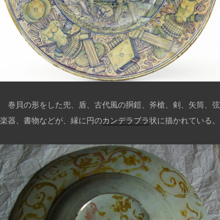
巻貝の形をした兜、盾、古代風の胴鎧、斧槍、剣、矢筒、弦
楽器、書物などが、縁に円の
カンデラブラ
状に描かれている。