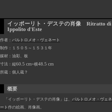
イッポーリト・デステの肖像
Ritratto di
Ippolito d'Este
作者
バルトロメオ・ヴェネート
制作
１５０５～１５３１年
媒材
油彩、板
60.5 cm
48.5 cm
寸法
縦
×横
所蔵
個人蔵？
概要
「イッポーリト・デステの肖像」は、
バルトロメオ・ヴェネ
ート
作の絵画、肖像画。