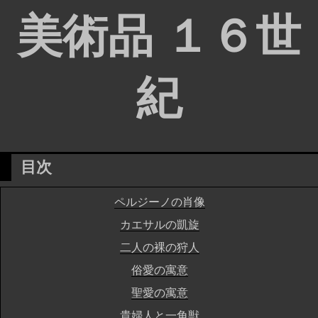
美術品 １６世
紀
目次
ペルジーノの肖像
カエサルの凱旋
二人の裸の狩人
俗愛の寓意
聖愛の寓意
貴婦人と一角獣