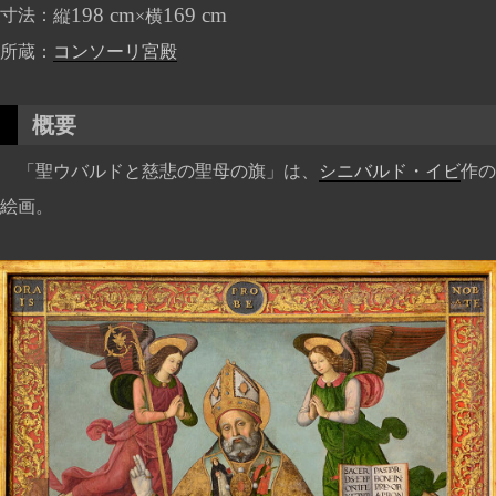
198 cm
169 cm
寸法
縦
×横
所蔵
コンソーリ宮殿
概要
「聖ウバルドと慈悲の聖母の旗」は、
シニバルド・イビ
作の
絵画。