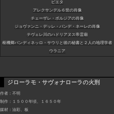
ピエタ
アレクサンデル６世の肖像
チェーザレ・ボルジアの肖像
ジョヴァンニ・デッレ・バンデ・ネーレの肖像
テヴェレ川のハドリアヌス帝霊廟
枢機卿バンディネッロ・サウリと彼の秘書と２人の地理学者
ウラニア
ジローラモ・サヴォナローラの火刑
作者
不明
制作
１５００年頃、１６５０年
媒材
油彩、板