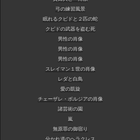
弓の練習風景
眠れるクピドと２匹の蛇
クピドの武器を盗む死
男性の肖像
男性の肖像
男性の肖像
スレイマン１世の肖像
レダと白鳥
愛の凱旋
チェーザレ・ボルジアの肖像
諸芸術の園
嵐
無原罪の御宿り
分かれ道のヘラクレス