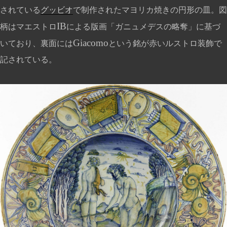
されている
グッビオ
で制作されたマヨリカ焼きの円形の皿。図
IB
柄はマエストロ
による版画「ガニュメデスの略奪」に基づ
Giacomo
いており、裏面には
という銘が赤いルストロ装飾で
記されている。