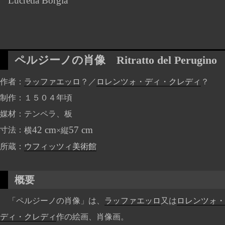
Lucretia Borgia
ペルジーノの肖像
Ritratto del Perugino
作者
ラッファエッロ
？／
ロレンツォ・ディ・クレディ
？
制作
１５０４年頃
媒材
テンペラ、板
42 cm
57 cm
寸法
横
×縦
所蔵
ウフィッツィ美術館
概要
「ペルジーノの肖像」は、
ラッファエッロ
又は
ロレンツォ・
ディ・クレディ
作の絵画、肖像画。