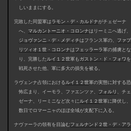
しいままにする。
完敗した同盟軍は
ラモン・デ・カルドナ
がチェゼーナ
へ、
マルカントーニオ・コロンナ
はリーミニへ逃げ、
ジョヴァンニ・デ・メディチ
はフランス軍の、
ファブ
リツィオ１世・コロンナ
は
フェッラーラ
軍の捕虜とな
り、完勝した
ルイ１２世
軍も
ガストン・ド・フォワ
を
戦死させた他、軍に多大の損失を被る。
ラヴェンナ占領における
ルイ１２世
軍の実態に対する恐
怖広まり、イーモラ、ファエンツァ、
フォルリ
、チェ
ゼーナ、リーミニなど次々に
ルイ１２世
軍に降伏し、
数日でロマーニャのほぼ全域が支配下に入る。
ナヴァーラの領有を目論む
フェルナンド２世・デ・アラ