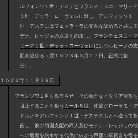
ルフォンソ１世・デステと
フランチェスコ・マリーア
１世・デッラ・ローヴェレ
に対し、アルフォンソ１
世・デステには
フェッラーラ
の支配を認めると共にモ
デナ、レッジョの返還を約束し、
フランチェスコ・マ
リーア１世・デッラ・ローヴェレ
にはウルビーノの支
配を認める（翌１５２３年３月２７日、正式に叙
任）。
１５２２年１１月２９日
フランソワ１世
を孤立させ、その新たなイタリア侵攻を
阻止することを狙う
カール５世
、使節ジローラモ・ア
ドルノをアルフォンソ１世・デステのもとへ送って折
衝し、彼の領国支配の商人及びモデナ・レッジョの彼
への返還を約束する代償に彼から巨額の軍資金を得る