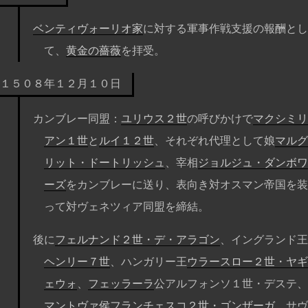
ベンティヴォーリオ家
に対する軍事作戦支援の報酬とし
て、
黄金の薔薇
を拝受。
１５０８年１２月１０日
カンブレー同盟：
ユリウス２世
の呼びかけで
マクシミリ
アン１世
と
ルイ１２世
、それぞれ代理として娘
マルグ
リット・ドートリッシュ
、宰相
ジョルジュ・ダンボワ
ーズ
をカンブレーに送り、表向き対オスマン帝国を装
って対ヴェネツィア同盟を締結。
後に
フェルナンド２世・デ・アラゴン
、イングランド王
ヘンリー７世
、ハンガリー王
ウラースロー２世・ヤギ
ェウォ
、
フェッラーラ
公アルフォンソ１世・デステ、
マントヴァ侯
フランチェスコ２世・ゴンザーガ
、サヴ