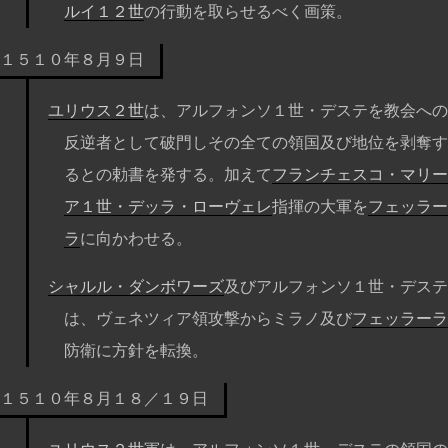
ルイ１２世
の行動を取らせるべく画策。
１５１０年８月９日
ユリウス２世
は、アルフォンソ１世・デステを教会への
反逆者として破門しその全ての領国及び地位を剥奪す
るとの勅書を発する。加えて
フランチェスコ・マリー
ア１世・デッラ・ローヴェレ
指揮の大軍を
フェッラー
ラ
に向かわせる。
シャルル・ダンボワーズ
及びアルフォンソ１世・デステ
は、ヴェネツィア領攻撃からミラノ及び
フェッラーラ
防衛に方針を転換。
１５１０年８月１８／１９日