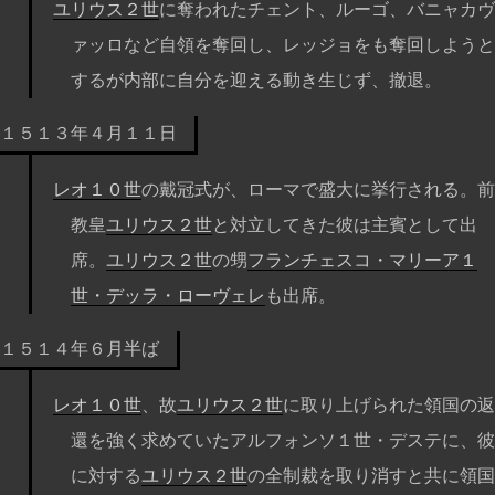
ユリウス２世
に奪われたチェント、ルーゴ、バニャカヴ
ァッロなど自領を奪回し、レッジョをも奪回しようと
するが内部に自分を迎える動き生じず、撤退。
１５１３年４月１１日
レオ１０世
の戴冠式が、ローマで盛大に挙行される。前
教皇
ユリウス２世
と対立してきた彼は主賓として出
席。
ユリウス２世
の甥
フランチェスコ・マリーア１
世・デッラ・ローヴェレ
も出席。
１５１４年６月半ば
レオ１０世
、故
ユリウス２世
に取り上げられた領国の返
還を強く求めていたアルフォンソ１世・デステに、彼
に対する
ユリウス２世
の全制裁を取り消すと共に領国