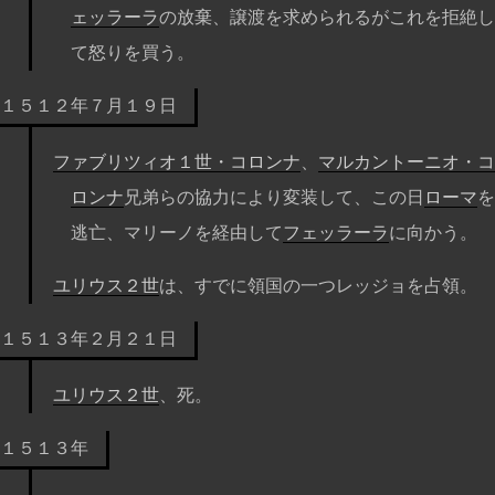
ェッラーラ
の放棄、譲渡を求められるがこれを拒絶し
て怒りを買う。
１５１２年７月１９日
ファブリツィオ１世・コロンナ
、
マルカントーニオ・コ
ロンナ
兄弟らの協力により変装して、この日
ローマ
を
逃亡、マリーノを経由して
フェッラーラ
に向かう。
ユリウス２世
は、すでに領国の一つレッジョを占領。
１５１３年２月２１日
ユリウス２世
、死。
１５１３年