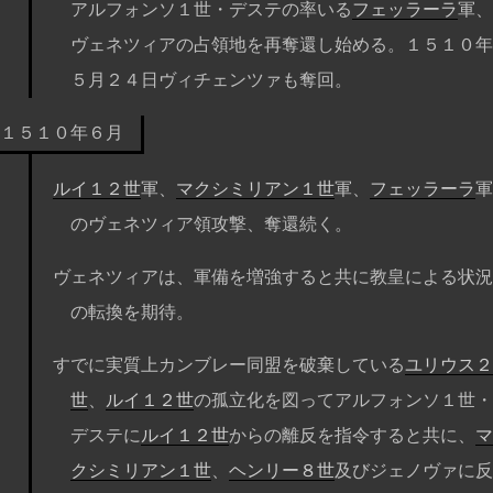
アルフォンソ１世・デステの率いる
フェッラーラ
軍、
ヴェネツィアの占領地を再奪還し始める。１５１０年
５月２４日ヴィチェンツァも奪回。
１５１０年６月
ルイ１２世
軍、
マクシミリアン１世
軍、
フェッラーラ
軍
のヴェネツィア領攻撃、奪還続く。
ヴェネツィアは、軍備を増強すると共に教皇による状況
の転換を期待。
すでに実質上カンブレー同盟を破棄している
ユリウス２
世
、
ルイ１２世
の孤立化を図ってアルフォンソ１世・
デステに
ルイ１２世
からの離反を指令すると共に、
マ
クシミリアン１世
、
ヘンリー８世
及びジェノヴァに反