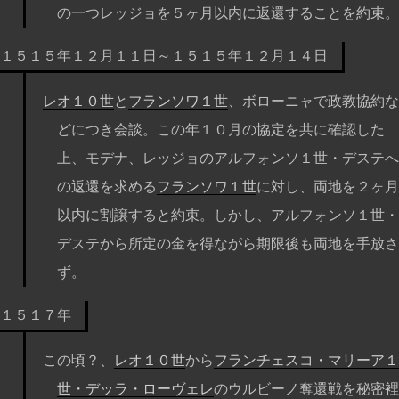
の一つレッジョを５ヶ月以内に返還することを約束。
１５１５年１２月１１日～１５１５年１２月１４日
レオ１０世
と
フランソワ１世
、ボローニャで政教協約な
どにつき会談。この年１０月の協定を共に確認した
上、モデナ、レッジョのアルフォンソ１世・デステへ
の返還を求める
フランソワ１世
に対し、両地を２ヶ月
以内に割譲すると約束。しかし、アルフォンソ１世・
デステから所定の金を得ながら期限後も両地を手放さ
ず。
１５１７年
この頃？、
レオ１０世
から
フランチェスコ・マリーア１
世・デッラ・ローヴェレ
のウルビーノ奪還戦を秘密裡