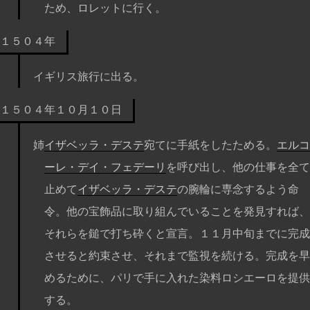
ため、ロレットに行く。
１５０４年
イギリス旅行に出る。
１５０４年１０月１０日
姉
イザベッラ・デステ
宛てに手紙をしたためる。
エルコ
ーレ・デイ・フェデーリ
を呼び出し、他の仕事を全て
止めて
イザベッラ・デステ
の腕輪に専念するよう命
令。他の宝飾品に取り組んでいることを発見すれば、
それらを鎚で打ち砕くと宣言。１１月中旬までに完成
させると約束させ、それまで監視を続ける。完成を早
めるために、パリで手に入れた染料ロシエーロを提供
する。