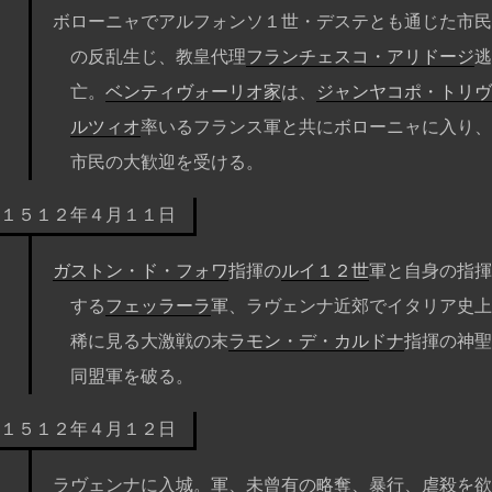
ボローニャでアルフォンソ１世・デステとも通じた市民
の反乱生じ、教皇代理
フランチェスコ・アリドージ
逃
亡。
ベンティヴォーリオ家
は、
ジャンヤコポ・トリヴ
ルツィオ
率いるフランス軍と共にボローニャに入り、
市民の大歓迎を受ける。
１５１２年４月１１日
ガストン・ド・フォワ
指揮の
ルイ１２世
軍と自身の指揮
する
フェッラーラ
軍、ラヴェンナ近郊でイタリア史上
稀に見る大激戦の末
ラモン・デ・カルドナ
指揮の神聖
同盟軍を破る。
１５１２年４月１２日
ラヴェンナに入城。軍、未曾有の略奪、暴行、虐殺を欲