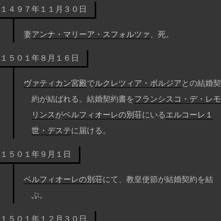
１４９７年１１月３０日
妻
アンナ・マリーア・スフォルツァ
、死。
１５０１年８月１６日
ヴァティカン宮殿
で
ルクレツィア・ボルジア
との結婚契
約が結ばれる。結婚契約書を
フランシスコ・デ・レモ
リンス
が
ベルフィオーレの別荘
にいる
エルコーレ１
世・デステ
に届ける。
１５０１年９月１日
ベルフィオーレの別荘
にて、教皇使節が結婚契約を結
ぶ。
１５０１年１２月３０日