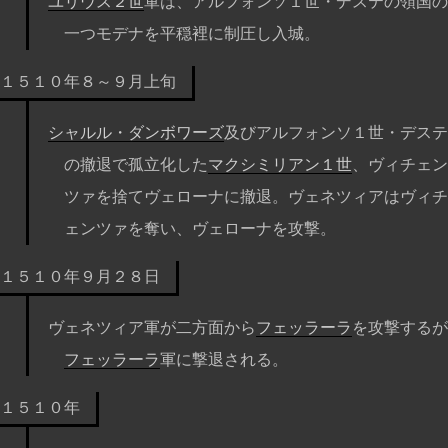
ユリウス２世
軍は、アルフォンソ１世・デステの領国の
一つモデナを平穏裡に制圧し入城。
１５１０年８～９月上旬
シャルル・ダンボワーズ
及びアルフォンソ１世・デステ
の撤退で孤立化した
マクシミリアン１世
、ヴィチェン
ツァを捨てヴェローナに撤退。ヴェネツィアはヴィチ
ェンツァを奪い、ヴェローナを攻撃。
１５１０年９月２８日
ヴェネツィア軍が二方面から
フェッラーラ
を攻撃するが
フェッラーラ
軍に撃退される。
１５１０年