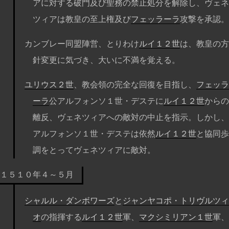
アに対する破門及び聖務の禁止処分を解除し、ヴェネ
ツィアは教皇の至上権及び
フェッラーラ
攻撃を承認。
カンブレー同盟陣営、とりわけ
ルイ１２世
は、教皇の方
針変更に気づき、大いに不満を覚える。
ユリウス２世
、教会領の完全な回復を目指し、
フェッラ
ーラ
公アルフォンソ１世・デステに
ルイ１２世
からの
離反、ヴェネツィアへの敵対の中止を指示。しかし、
アルフォンソ１世・デステは依然
ルイ１２世
と協同歩
調をとってヴェネツィアに敵対。
１５１０年４～５月
シャルル・ダンボワーズ
と
ジャンヤコポ・トリヴルツィ
オ
の指揮する
ルイ１２世
軍、
マクシミリアン１世
軍、