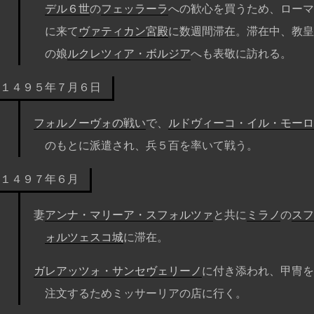
デル６世
の
フェッラーラ
への歓心を買うため、ローマ
に来て
ヴァティカン宮殿
に数週間滞在。滞在中、教皇
の娘
ルクレツィア・ボルジア
へも表敬に訪れる。
１４９５年７月６日
フォルノーヴォの戦い
で、
ルドヴィーコ・イル・モーロ
のもとに派遣され、兵５百を率いて戦う。
１４９７年６月
妻
アンナ・マリーア・スフォルツァ
と共に
ミラノ
の
スフ
ォルツェスコ城
に滞在。
ガレアッツォ・サンセヴェリーノ
に付き添われ、甲冑を
注文するためミッサーリアの店に行く。