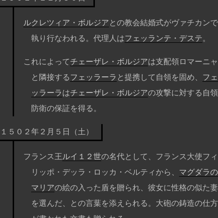
ルクレツィア・ボルジア
との教会結婚式がヴァチカンで
執り行なわれる。代理人は
フェッランテ・デステ
。
これによって
チェーザレ・ボルジア
は支配領ロマーニャ
と隣接する
フェッラーラ
と提携して自領を固め、
フェ
ッラーラ
は
チェーザレ・ボルジア
の攻撃に対する自領
防衛の保証を得る。
１５０２年２月５日（土）
フランス王
ルイ１２世
の名代として、フランス大使フィ
リッポ・デッラ・ロッカ・ベルティから、
マグダラの
マリア
の絵の入った盾を贈られ、彼女に性格の似た妻
を選んだ、との言葉を添えられる。大砲の鋳造の仕方