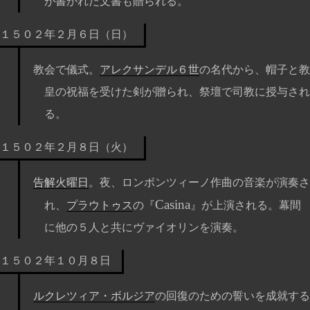
が書かれた文書も贈られる。
１５０２年２月６日（日）
教会で儀式。
アレクサンデル６世
の名代から、帽子と教
皇の祝福を受けた剣が贈られ、祭壇で司教に授与され
る。
１５０２年２月８日（火）
告解火曜日
。夜、ロンボンツィーノ作曲の音楽が演奏さ
Casina
れ、
プラウトゥス
の『
』が上演される。幕間
に他の５人と共にヴァイオリンを演奏。
１５０２年１０月８日
ルクレツィア・ボルジア
の回復のための誓いを成就する