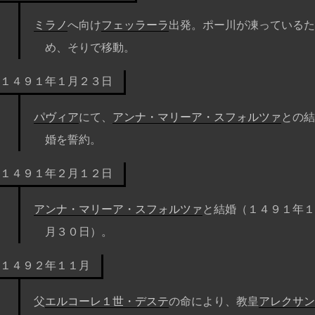
ミラノ
へ向け
フェッラーラ
出発。ポー川が凍っているた
め、そりで移動。
１４９１年１月２３日
パヴィア
にて、
アンナ・マリーア・スフォルツァ
との結
婚を誓約。
１４９１年２月１２日
アンナ・マリーア・スフォルツァ
と結婚（１４９１年１
月３０日）。
１４９２年１１月
父
エルコーレ１世・デステ
の命により、教皇
アレクサン