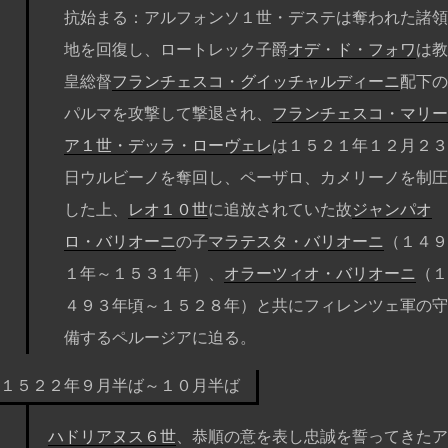
抗始まる：アルフォンソ１世・デステは奪われた諸領
地を回復し、ロートレック子爵
オデ・ド・フォワ
は教
皇総督
フランチェスコ・グイッチャルディーニ
配下の
パルマを攻撃して撃退され、
フランチェスコ・マリー
ア１世・デッラ・ローヴェレ
は１５２１年１２月２３
日ウルビーノを奪回し、ペーザロ、カメリーノを制圧
した上、
レオ１０世
に追放されていた故
ジャンパオ
ロ・バリオーニ
の子
マラテスタ・バリオーニ
（１４９
１年～１５３１年）、
オラーツィオ・バリオーニ
（１
４９３年頃～１５２８年）と共にフィレンツェ軍の守
備するペルージアに迫る。
１５２２年９月半ば～１０月半ば
ハドリアヌス６世
、恭順の意を表し忠誠を誓ってきたア