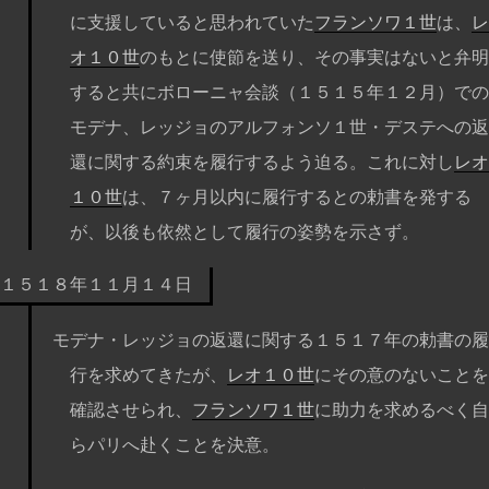
に支援していると思われていた
フランソワ１世
は、
レ
オ１０世
のもとに使節を送り、その事実はないと弁明
すると共にボローニャ会談（１５１５年１２月）での
モデナ、レッジョのアルフォンソ１世・デステへの返
還に関する約束を履行するよう迫る。これに対し
レオ
１０世
は、７ヶ月以内に履行するとの勅書を発する
が、以後も依然として履行の姿勢を示さず。
１５１８年１１月１４日
モデナ・レッジョの返還に関する１５１７年の勅書の履
行を求めてきたが、
レオ１０世
にその意のないことを
確認させられ、
フランソワ１世
に助力を求めるべく自
らパリへ赴くことを決意。