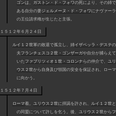
ゴン
は、
ガストン・ド・フォワ
の死により、その姉で
ある自分の妻
ジェルメーヌ・ド・フォワ
にナヴァーラ
の王位請求権が生じたと主張。
１５１２年６月２４日
ルイ１２世
軍の敗退で孤立し、姉
イザベッラ・デステ
の
夫
フランチェスコ２世・ゴンザーガ
や自分が捕らえて
いた
ファブリツィオ１世・コロンナ
らの仲介で、
ユリ
ウス２世
から自身及び領国の安全を保証され、ローマ
に向かう。
１５１２年７月４日
ローマ
着。
ユリウス２世
に拝謁を許され、
ルイ１２世
と
の同盟について許しを乞う。後、
ユリウス２世
から
フ