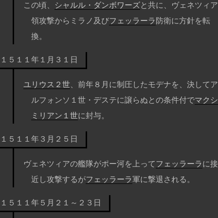
この頃、
シャルル・ダンボワーズ
と共に、ヴェネツィア
領攻撃からミラノ及び
フェッラーラ
防衛に方針を転
換。
１５１１年１月３１日
ユリウス２世
、前年８月に制圧したモデナを、決してア
ルフォンソ１世・デステに譲らぬとの条件付で
マクシ
ミリアン１世
に封与。
１５１１年３月２５日
ヴェネツィアの艦隊がポー河を上って
フェッラーラ
に接
近し攻撃するが
フェッラーラ
軍に撃退される。
１５１１年５月２１～２３日