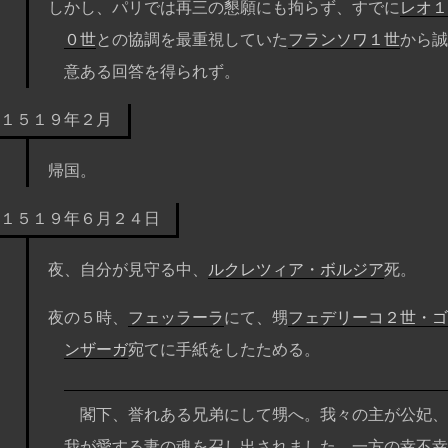
しかし、パリでは再三の懇願にも拘らず、すでに
レオ１
０世
との協調を最重視していた
フランソワ１世
から誠
意ある回答を得られず。
１５１９年２月
帰国。
１５１９年６月２４日
夜、自分が見守る中、
ルクレツィア・ボルジア
死。
夜の５時、
フェッラーラ
にて、甥
フェデリーコ２世・ゴ
ンザーガ
宛てに手紙をしたためる。
閣下、誉れある兄弟にして甥へ。我々の主が公妃、
我が愛する妻の魂を召し出されました。一方の幸不幸