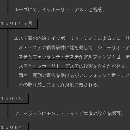
ルーゴにて、
イッポーリト・デステ
と密談。
１５０６年７月
エステ家
の内紛：
イッポーリト・デステ
による
ジューリ
オ・デステ
の傷害事件に端を発して、
ジューリオ・デ
ステ
と
フェッランテ・デステ
がアルフォンソ１世・デ
ステと
イッポーリト・デステ
の殺害を企んだが発覚。
両名、死刑の宣告を受けるがアルフォンソ１世・デス
テの取り成しにより終身刑に処される。
１５０７年
フェッラーラ
に
モンテ・ディ・ピエタ
の設立を認可。
１５０８年