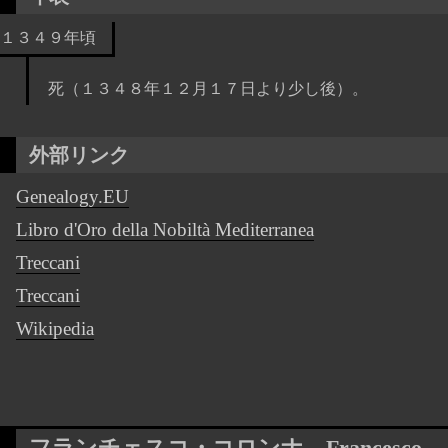
１３４９年頃
死（１３４８年１２月１７日より少し後）。
外部リンク
Genealogy.EU
Libro d'Oro della Nobiltà Mediterranea
Treccani
Treccani
Wikipedia
フランチェスコ・コロンナ
Francesco