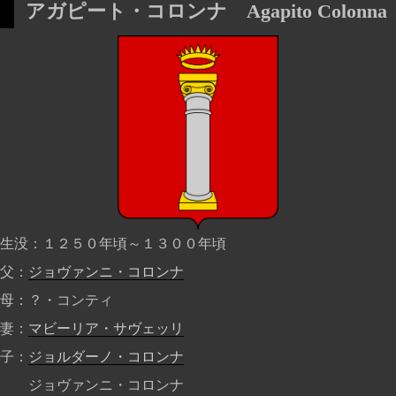
アガピート・コロンナ
Agapito Colonna
生没
１２５０年頃～１３００年頃
父
ジョヴァンニ・コロンナ
母
？・コンティ
妻
マビーリア・サヴェッリ
子
ジョルダーノ・コロンナ
ジョヴァンニ・コロンナ