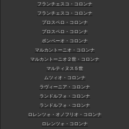
フランチェスコ・コロンナ
フランチェスコ・コロンナ
プロスペロ・コロンナ
プロスペロ・コロンナ
ポンペーオ・コロンナ
マルカントーニオ・コロンナ
マルカントーニオ２世・コロンナ
マルティヌス５世
ムツィオ・コロンナ
ラヴィーニア・コロンナ
ランドルフォ・コロンナ
ランドルフォ・コロンナ
ロレンツォ・オノフリオ・コロンナ
ロレンツォ・コロンナ