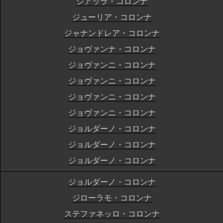
シアッラ・コロンナ
ジューリア・コロンナ
ジャナンドレア・コロンナ
ジョヴァンナ・コロンナ
ジョヴァンニ・コロンナ
ジョヴァンニ・コロンナ
ジョヴァンニ・コロンナ
ジョヴァンニ・コロンナ
ジョルダーノ・コロンナ
ジョルダーノ・コロンナ
ジョルダーノ・コロンナ
ジョルダーノ・コロンナ
ジローラモ・コロンナ
ステファネッロ・コロンナ