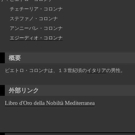
チェチーリア・コロンナ
ステファノ・コロンナ
アンニーバレ・コロンナ
エジーディオ・コロンナ
概要
ピエトロ・コロンナは、１３世紀頃の
イタリア
の男性。
外部リンク
Libro d'Oro della Nobiltà Mediterranea