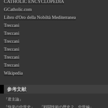
CATHOLIC ENCYCLOPEDIA
GCatholic.com
Libro d'Oro della Nobiltà Mediterranea
Treccani
Treccani
Treccani
Treccani
Treccani
Treccani
Wikipedia
参考文献
『君主論』
『快楽の中世史』 『戦闘技術の歴史２ 中世編』