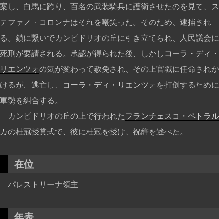
案し、白馬に跨り、百名の武装騎兵に護衛させたのを見て、ス
テファノ・コロンナはそれを嘲笑った。そのため、逮捕され
る。鎖に繋いでカンピドリオの丘に引き立てられ、人民議会に
死刑が要請される。承認が得られた後、しかし
コーラ・ディ・
リエンツォ
の気が変わって赦免され、その上官職に任命されか
けるが、逃亡し、
コーラ・ディ・リエンツォ
を打倒するために
軍勢を糾合する。
カンピドリオの丘の上で行われた
フランチェスコ・ペトラル
カ
の桂冠授賞式で、彼に桂冠を授け、祝辞を述べた。
在位
パレストリーナ領主
年表