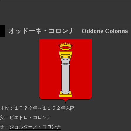
オッドーネ・コロンナ
Oddone Colonna
生没
１？？？年～１１５２年以降
父
ピエトロ・コロンナ
子
ジョルダーノ・コロンナ