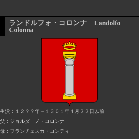
ランドルフォ・コロンナ
Landolfo
Colonna
生没
１２？？年～１３０１年４月２２日以前
父
ジョルダーノ・コロンナ
母
フランチェスカ・コンティ