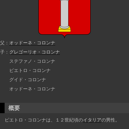
父
オッドーネ・コロンナ
子
グレゴーリオ・コロンナ
ステファノ・コロンナ
ピエトロ・コロンナ
グイド・コロンナ
オッドーネ・コロンナ
概要
ピエトロ・コロンナは、１２世紀頃の
イタリア
の男性。