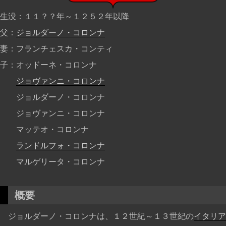
生没
１１？？年～１２５２年以降
父
ジョルダーノ・コロンナ
妻
フランチェスカ・コンティ
子
オッドーネ・コロンナ
ジョヴァンニ・コロンナ
ジョルダーノ・コロンナ
ジョヴァンニ・コロンナ
マッテオ・コロンナ
ランドルフォ・コロンナ
マルゲリータ・コロンナ
概要
ジョルダーノ・コロンナは、１２世紀～１３世紀の
イタリア