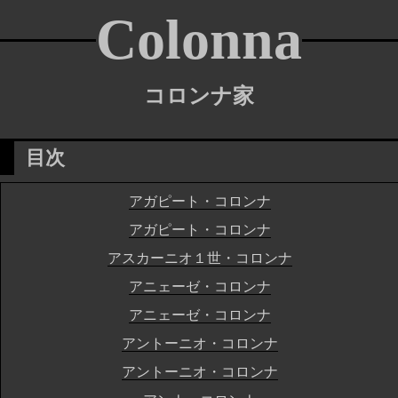
Colonna
コロンナ家
目次
アガピート・コロンナ
アガピート・コロンナ
アスカーニオ１世・コロンナ
アニェーゼ・コロンナ
アニェーゼ・コロンナ
アントーニオ・コロンナ
アントーニオ・コロンナ