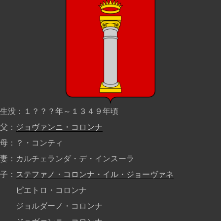
生没
１？？？年～１３４９年頃
父
ジョヴァンニ・コロンナ
母
？・コンティ
妻
カルチェランダ・デ・インスーラ
子
ステファノ・コロンナ・イル・ジョーヴァネ
ピエトロ・コロンナ
ジョルダーノ・コロンナ