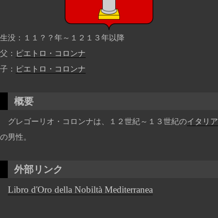
生没
１１？？年～１２１３年以降
父
ピエトロ・コロンナ
子
ピエトロ・コロンナ
概要
グレゴーリオ・コロンナは、１２世紀～１３世紀の
イタリア
の男性。
外部リンク
Libro d'Oro della Nobiltà Mediterranea