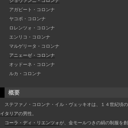
ジョヴァンニ・コロンナ
アガピート・コロンナ
ヤコポ・コロンナ
ロレンツォ・コロンナ
エンリコ・コロンナ
マルゲリータ・コロンナ
アニェーゼ・コロンナ
オッドーネ・コロンナ
ルカ・コロンナ
概要
ステファノ・コロンナ・イル・ヴェッキオは、１４世紀頃の
イタリア
の男性。
コーラ・ディ・リエンツォ
が、金モールつきの絹の制服を創