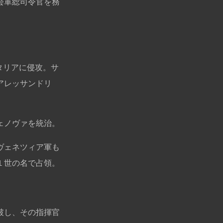
会軍総司令官を務
タリアに侵攻。サ
アレッサンドリ
ェノヴァを統治。
ヴェネツィア軍も
１世の名で占領。
破し、その指揮官