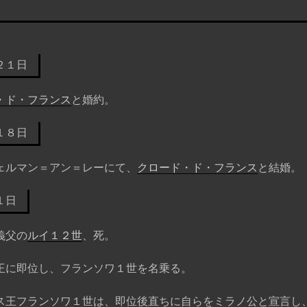
２１日
・ド・フランス
と婚約。
１８日
ェルマン＝アン＝レーにて、
クロード・ド・フランス
と結婚。
１日
義父の
ルイ１２世
、死。
王に即位し、フランソワ１世を名乗る。
ス王フランソワ１世は、即位後直ちに自らをミラノ公と宣言し