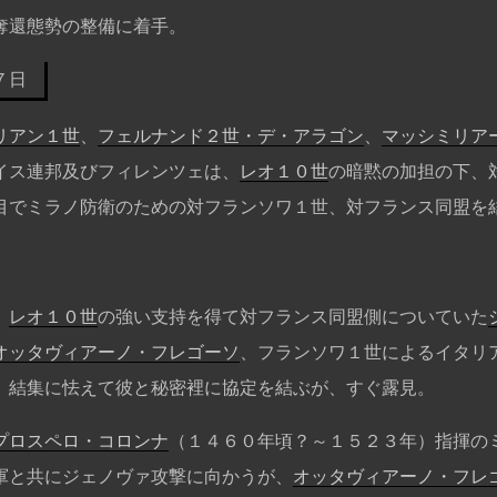
奪還態勢の整備に着手。
７日
リアン１世
、
フェルナンド２世・デ・アラゴン
、
マッシミリア
イス連邦及びフィレンツェは、
レオ１０世
の暗黙の加担の下、
目でミラノ防衛のための対フランソワ１世、対フランス同盟を
、
レオ１０世
の強い支持を得て対フランス同盟側についていた
オッタヴィアーノ・フレゴーソ
、フランソワ１世によるイタリ
、結集に怯えて彼と秘密裡に協定を結ぶが、すぐ露見。
プロスペロ・コロンナ
（１４６０年頃？～１５２３年）指揮の
軍と共にジェノヴァ攻撃に向かうが、
オッタヴィアーノ・フレ