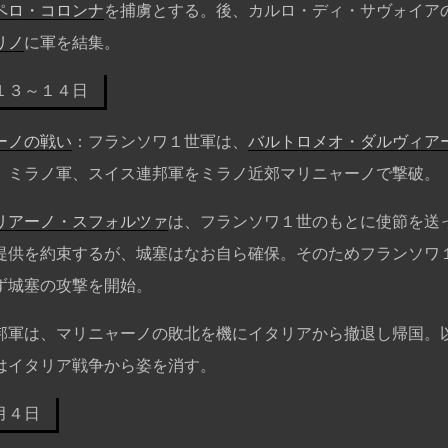
ペロ・コロンナ
を捕虜とする。後、カルロ・ディ・サヴォイア
リノ
に軍を結集。
１３～１４日
ーノの戦い
：フランソワ１世軍は、
バルトロメオ・ダルヴィア
、ミラノ軍、スイス連邦軍をミラノ近郊マリニャーノで撃破。
リアーノ・スフォルツァ
は、フランソワ１世のもとに使節を送
提供を約束するが、城塞はなお自ら確保。そのためフランソワ
ず城塞の攻撃を開始。
邦軍は、マリニャーノの敗北を機にイタリアから撤退し帰国。
はイタリア戦争から姿を消す。
月４日