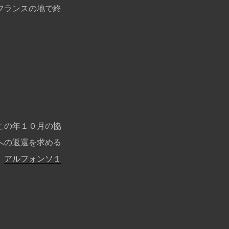
フランスの地で終
この年１０月の協
への返還を求める
、
アルフォンソ１