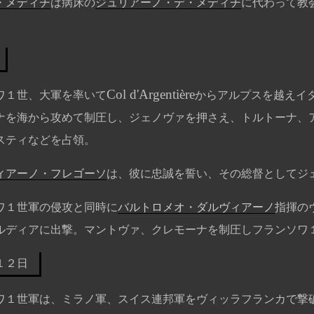
・メディチ
は病床の
ジュリアーノ・デ・メディチ
に代わって教
Col d'Argentière
ワ１世、大軍を率いて
からアルプスを越えイ
ナを海から攻めて制圧し、ジェノヴァを押さえ、トルトーナ、
スティなどを占領。
ィアーノ・フレゴーソ
は、彼に忠誠を誓い、その総督としてジ
ワ１世軍の侵攻と同時に
バルトロメオ・ダルヴィアーノ
指揮の
ルディアに出撃。マントヴァ、クレモーナを制圧しフランソワ
１２日
ワ１世軍は、ミラノ軍、スイス連邦軍をヴィッラフランカで撃