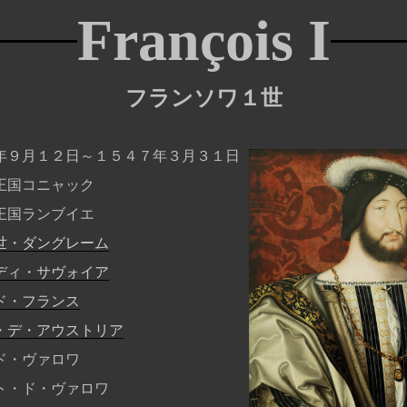
François I
フランソワ１世
年９月１２日～１５４７年３月３１日
王国コニャック
王国ランブイエ
世・ダングレーム
ディ・サヴォイア
ド・フランス
・デ・アウストリア
ド・ヴァロワ
ト・ド・ヴァロワ