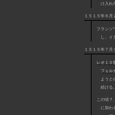
け入れ
１５１５年６月
フランソ
し、イ
１５１５年７月
レオ１０
フェル
ようと
続ける
この頃？
に加わ