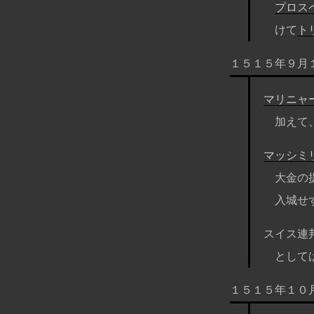
プロス
けて
ト
１５１５年９月
マリニャ
加えて
マッシミ
大金の
入城せ
スイス連
として
１５１５年１０