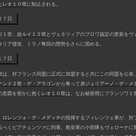
た
レオ１０世
に制止される。
２７日
ワ１世、故
ルイ１２世
とヴェネツィアのブロワ協定の更新をヴ
タリア侵攻、ミラノ奪回の態勢をさらに固める。
１７日
世
は、対フランス同盟に正式に加盟すると共にこの同盟を公表
ナンド２世・デ・アラゴン
から奪って弟
ジュリアーノ・デ・メ
の意図を密かに抱く
レオ１０世
は、なお秘密裡にフランソワ１
。
、
ロレンツォ・デ・メディチ
の指揮するフィレンツェ軍が、対
るべくピアチェンツァに到着。教皇軍の小部隊もヴェローナに