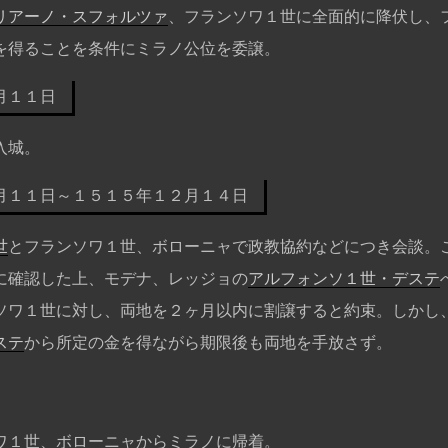
リアーノ・スフォルツァ
、フランソワ１世に全面的に降伏し、
を得ることを条件にミラノ公位を委譲。
月１１日
入城。
月１１日～１５１５年１２月１４日
世
とフランソワ１世、ボローニャで政教協約などにつき会談。
に確認した上、モデナ、レッジョの
アルフォンソ１世・デステ
ソワ１世に対し、両地を２ヶ月以内に割譲すると約束。しかし
ステ
から所定の金を得ながら期限後も両地を手放さず。
ワ１世、ボローニャからミラノに帰着。