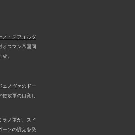
ーノ・スフォルツ
対オスマン帝国同
結成。
ジェノヴァ
のドー
ア侵攻軍の目覚し
ミラノ軍が、スイ
ゴーソ
の訴えを受