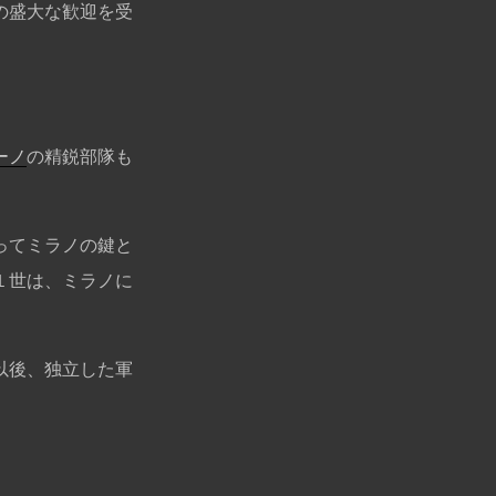
の盛大な歓迎を受
ーノ
の精鋭部隊も
ってミラノの鍵と
１世は、ミラノに
以後、独立した軍