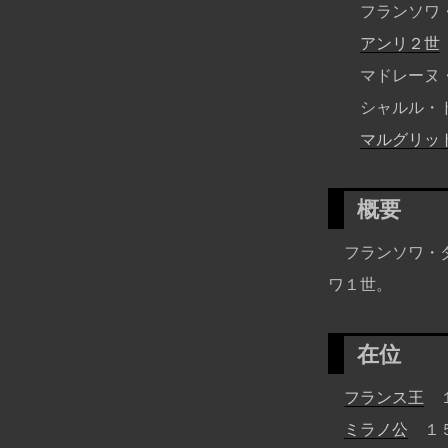
フランソワ
アンリ２世
マドレーヌ
シャルル・
マルグリッ
概要
フランソワ・ダ
ワ１世。
在位
フランス王
１
ミラノ公
１５