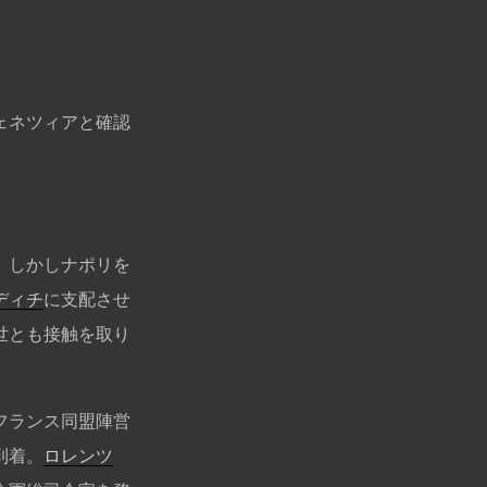
ェネツィアと確認
。しかしナポリを
ディチ
に支配させ
世とも接触を取り
フランス同盟陣営
到着。
ロレンツ