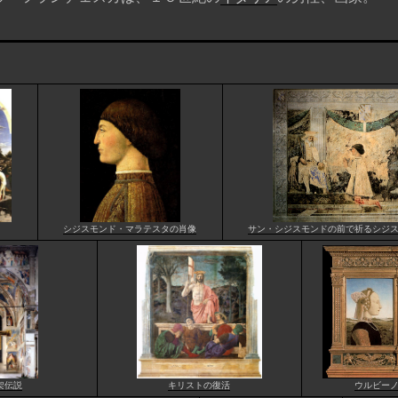
シジスモンド・マラテスタの肖像
サン・シジスモンドの前で祈るシジ
架伝説
キリストの復活
ウルビー