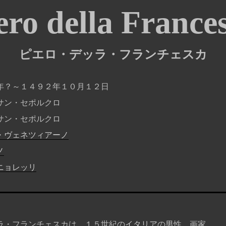
ero della France
ピエロ・デッラ・フランチェスカ
年？～１４９２年１０月１２日
サン・セポルクロ
サン・セポルクロ
・ヴェネツィアーノ
ノ
ニョレッリ
・フランチェスカは、１５世紀の
イタリア
の男性、画家。