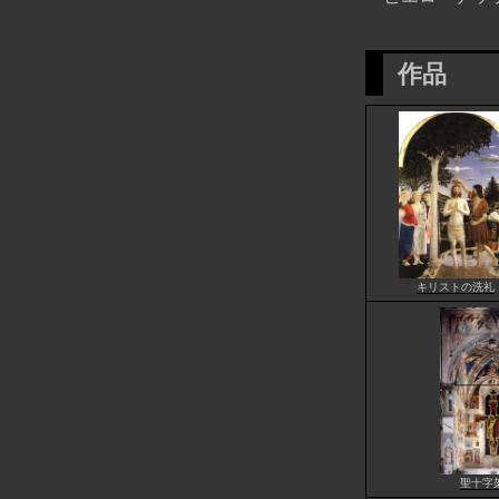
作品
キリストの洗礼
聖十字