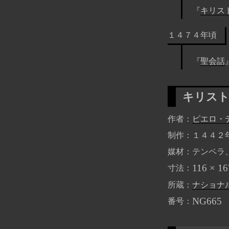
『
キリス
１４７４年頃
『
聖会話
キリス
作者
ピエロ・
制作
１４４２
媒材
テンペラ
116 × 16
寸法
所蔵
ナショナ
NG665
番号