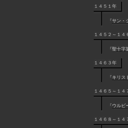
１４５１年
『
サン・
１４５２～１４
『
聖十字
１４６３年
『
キリス
１４６５～１４
『
ウルビ
１４６８～１４